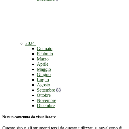
2024
Gennaio
Febbraio
Marzo
Aprile
Maggio
Giugno
Luglio
Agosto
Settembre
88
Ottobre
Novembre
Dicembre
Nessun contenuto da visualizzare
Questo sito o gli strumenti terzi da questo utilizzati si avvalgono di