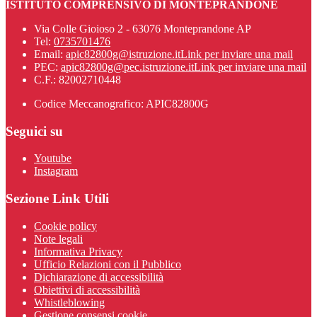
ISTITUTO COMPRENSIVO DI MONTEPRANDONE
Via Colle Gioioso 2 - 63076 Monteprandone AP
Tel:
0735701476
Email:
apic82800g@istruzione.it
Link per inviare una mail
PEC:
apic82800g@pec.istruzione.it
Link per inviare una mail
C.F.: 82002710448
Codice Meccanografico: APIC82800G
Seguici su
Youtube
Instagram
Sezione Link Utili
Cookie policy
Note legali
Informativa Privacy
Ufficio Relazioni con il Pubblico
Dichiarazione di accessibilità
Obiettivi di accessibilità
Whistleblowing
Gestione consensi cookie