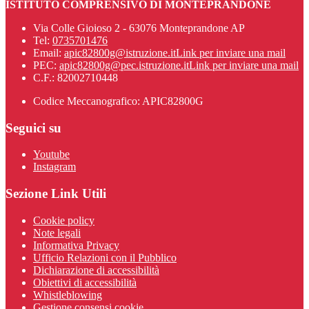
ISTITUTO COMPRENSIVO DI MONTEPRANDONE
Via Colle Gioioso 2 - 63076 Monteprandone AP
Tel:
0735701476
Email:
apic82800g@istruzione.it
Link per inviare una mail
PEC:
apic82800g@pec.istruzione.it
Link per inviare una mail
C.F.: 82002710448
Codice Meccanografico: APIC82800G
Seguici su
Youtube
Instagram
Sezione Link Utili
Cookie policy
Note legali
Informativa Privacy
Ufficio Relazioni con il Pubblico
Dichiarazione di accessibilità
Obiettivi di accessibilità
Whistleblowing
Gestione consensi cookie