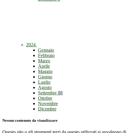
2024
Gennaio
Febbraio
Marzo
Aprile
Maggio
Giugno
Luglio
Agosto
Settembre
88
Ottobre
Novembre
Dicembre
Nessun contenuto da visualizzare
Questo sito o gli strumenti terzi da questo utilizzati si avvalgono di