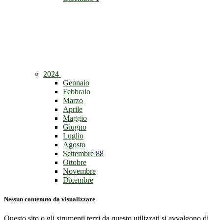
2024
Gennaio
Febbraio
Marzo
Aprile
Maggio
Giugno
Luglio
Agosto
Settembre
88
Ottobre
Novembre
Dicembre
Nessun contenuto da visualizzare
Questo sito o gli strumenti terzi da questo utilizzati si avvalgono di