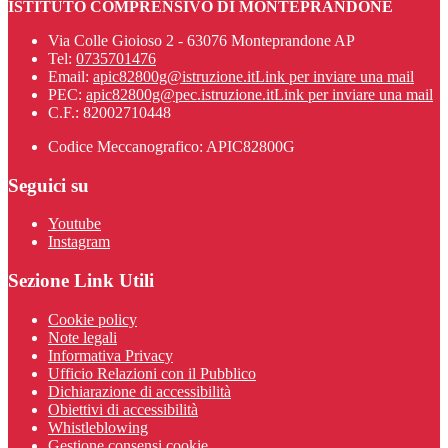
ISTITUTO COMPRENSIVO DI MONTEPRANDONE
Via Colle Gioioso 2 - 63076 Monteprandone AP
Tel:
0735701476
Email:
apic82800g@istruzione.it
Link per inviare una mail
PEC:
apic82800g@pec.istruzione.it
Link per inviare una mail
C.F.: 82002710448
Codice Meccanografico: APIC82800G
Seguici su
Youtube
Instagram
Sezione Link Utili
Cookie policy
Note legali
Informativa Privacy
Ufficio Relazioni con il Pubblico
Dichiarazione di accessibilità
Obiettivi di accessibilità
Whistleblowing
Gestione consensi cookie