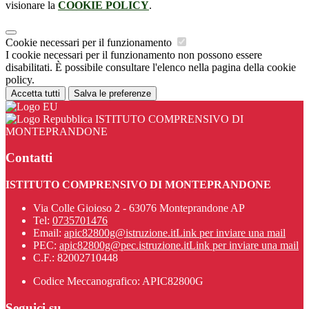
visionare la
COOKIE POLICY
.
Cookie necessari per il funzionamento
I cookie necessari per il funzionamento non possono essere
disabilitati. È possibile consultare l'elenco nella pagina della cookie
policy.
Accetta tutti
Salva le preferenze
ISTITUTO COMPRENSIVO DI
MONTEPRANDONE
Contatti
ISTITUTO COMPRENSIVO DI MONTEPRANDONE
Via Colle Gioioso 2 - 63076 Monteprandone AP
Tel:
0735701476
Email:
apic82800g@istruzione.it
Link per inviare una mail
PEC:
apic82800g@pec.istruzione.it
Link per inviare una mail
C.F.: 82002710448
Codice Meccanografico: APIC82800G
Seguici su