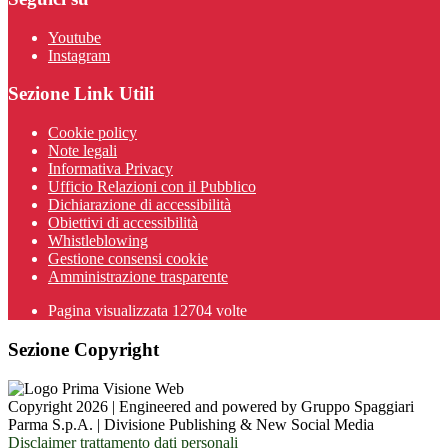
Youtube
Instagram
Sezione Link Utili
Cookie policy
Note legali
Informativa Privacy
Ufficio Relazioni con il Pubblico
Dichiarazione di accessibilità
Obiettivi di accessibilità
Whistleblowing
Gestione consensi cookie
Amministrazione trasparente
Pagina visualizzata
12704
volte
Sezione Copyright
Copyright 2026 | Engineered and powered by Gruppo Spaggiari
Parma S.p.A. | Divisione Publishing & New Social Media
Disclaimer trattamento dati personali