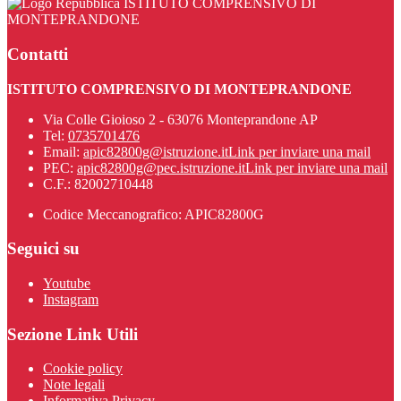
ISTITUTO COMPRENSIVO DI
MONTEPRANDONE
Contatti
ISTITUTO COMPRENSIVO DI MONTEPRANDONE
Via Colle Gioioso 2 - 63076 Monteprandone AP
Tel:
0735701476
Email:
apic82800g@istruzione.it
Link per inviare una mail
PEC:
apic82800g@pec.istruzione.it
Link per inviare una mail
C.F.: 82002710448
Codice Meccanografico: APIC82800G
Seguici su
Youtube
Instagram
Sezione Link Utili
Cookie policy
Note legali
Informativa Privacy