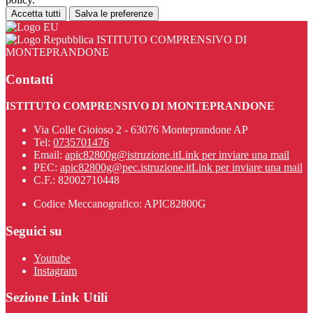
Accetta tutti
Salva le preferenze
ISTITUTO COMPRENSIVO DI
MONTEPRANDONE
Contatti
ISTITUTO COMPRENSIVO DI MONTEPRANDONE
Via Colle Gioioso 2 - 63076 Monteprandone AP
Tel:
0735701476
Email:
apic82800g@istruzione.it
Link per inviare una mail
PEC:
apic82800g@pec.istruzione.it
Link per inviare una mail
C.F.: 82002710448
Codice Meccanografico: APIC82800G
Seguici su
Youtube
Instagram
Sezione Link Utili