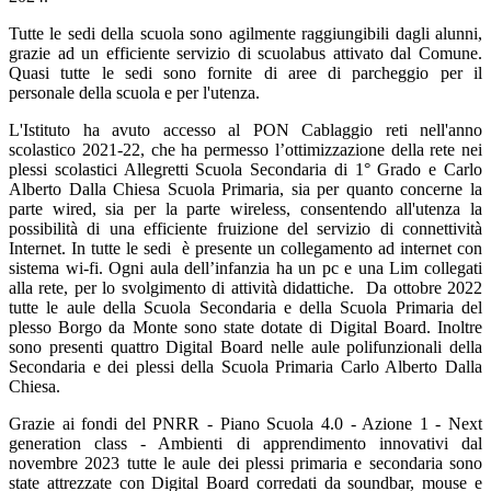
Tutte le sedi della scuola sono agilmente raggiungibili dagli alunni,
grazie ad un efficiente servizio di scuolabus attivato dal Comune.
Quasi tutte le sedi sono fornite di aree di parcheggio per il
personale della scuola e per l'utenza.
L'Istituto ha avuto accesso al PON Cablaggio reti nell'anno
scolastico 2021-22, che ha permesso l’ottimizzazione della rete nei
plessi scolastici Allegretti Scuola Secondaria di 1° Grado e Carlo
Alberto Dalla Chiesa Scuola Primaria, sia per quanto concerne la
parte wired, sia per la parte wireless, consentendo all'utenza la
possibilità di una efficiente fruizione del servizio di connettività
Internet. In tutte le sedi è presente un collegamento ad internet con
sistema wi-fi. Ogni aula dell’infanzia ha un pc e una Lim collegati
alla rete, per lo svolgimento di attività didattiche. Da ottobre 2022
tutte le aule della Scuola Secondaria e della Scuola Primaria del
plesso Borgo da Monte sono state dotate di Digital Board. Inoltre
sono presenti quattro Digital Board nelle aule polifunzionali della
Secondaria e dei plessi della Scuola Primaria Carlo Alberto Dalla
Chiesa.
Grazie ai fondi del PNRR - Piano Scuola 4.0 - Azione 1 - Next
generation class - Ambienti di apprendimento innovativi dal
novembre 2023 tutte le aule dei plessi primaria e secondaria sono
state attrezzate con Digital Board corredati da soundbar, mouse e