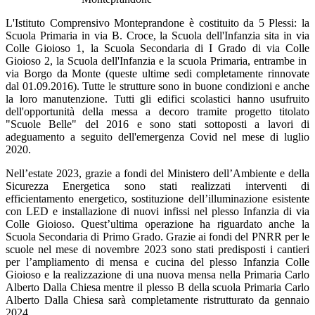
L'Istituto Comprensivo Monteprandone è costituito da 5 Plessi: la
Scuola Primaria in via B. Croce, la Scuola dell'Infanzia sita in via
Colle Gioioso 1, la Scuola Secondaria di I Grado di via Colle
Gioioso 2, la Scuola dell'Infanzia e la scuola Primaria, entrambe in
via Borgo da Monte (queste ultime sedi completamente rinnovate
dal 01.09.2016). Tutte le strutture sono in buone condizioni e anche
la loro manutenzione. Tutti gli edifici scolastici hanno usufruito
dell'opportunità della messa a decoro tramite progetto titolato
"Scuole Belle" del 2016 e sono stati sottoposti a lavori di
adeguamento a seguito dell'emergenza Covid nel mese di luglio
2020.
Nell’estate 2023, grazie a fondi del Ministero dell’Ambiente e della
Sicurezza Energetica sono stati realizzati interventi di
efficientamento energetico, sostituzione dell’illuminazione esistente
con LED e installazione di nuovi infissi nel plesso Infanzia di via
Colle Gioioso. Quest’ultima operazione ha riguardato anche la
Scuola Secondaria di Primo Grado. Grazie ai fondi del PNRR per le
scuole nel mese di novembre 2023 sono stati predisposti i cantieri
per l’ampliamento di mensa e cucina del plesso Infanzia Colle
Gioioso e la realizzazione di una nuova mensa nella Primaria Carlo
Alberto Dalla Chiesa mentre il plesso B della scuola Primaria Carlo
Alberto Dalla Chiesa sarà completamente ristrutturato da gennaio
2024.