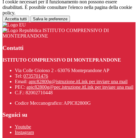
I cookie necessari per il funzionamento non possono essere
disabilitati. È possibile consultare l'elenco nella pagina della cookie
policy.
Accetta tutti
Salva le preferenze
ISTITUTO COMPRENSIVO DI
MONTEPRANDONE
Contatti
ISTITUTO COMPRENSIVO DI MONTEPRANDONE
Via Colle Gioioso 2 - 63076 Monteprandone AP
Tel:
0735701476
Email:
apic82800g@istruzione.it
Link per inviare una mail
PEC:
apic82800g@pec.istruzione.it
Link per inviare una mail
C.F.: 82002710448
Codice Meccanografico: APIC82800G
Seguici su
Youtube
Instagram