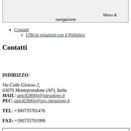
Menu di
navigazione
Contatti
Ufficio relazioni con il Pubblico
Contatti
INDIRIZZO
:
Via Colle Gioioso 2
,
63076
Monteprandone (AP),
Italia
MAIL
:
apic82800g@istruzione.it
PEC
:
apic82800g@pec.istruzione.it
TEL
: +390735701476
FAX:
+390735701999