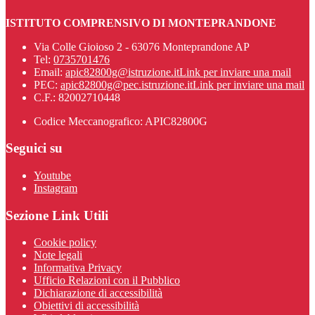
ISTITUTO COMPRENSIVO DI MONTEPRANDONE
Via Colle Gioioso 2 - 63076 Monteprandone AP
Tel:
0735701476
Email:
apic82800g@istruzione.it
Link per inviare una mail
PEC:
apic82800g@pec.istruzione.it
Link per inviare una mail
C.F.: 82002710448
Codice Meccanografico: APIC82800G
Seguici su
Youtube
Instagram
Sezione Link Utili
Cookie policy
Note legali
Informativa Privacy
Ufficio Relazioni con il Pubblico
Dichiarazione di accessibilità
Obiettivi di accessibilità