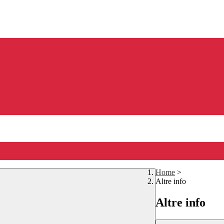
Home
>
Altre info
Altre info