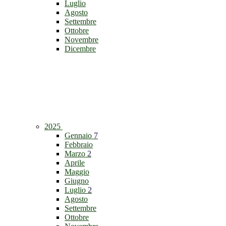
Luglio
Agosto
Settembre
Ottobre
Novembre
Dicembre
2025
Gennaio
7
Febbraio
Marzo
2
Aprile
Maggio
Giugno
Luglio
2
Agosto
Settembre
Ottobre