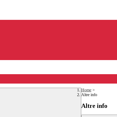
Home
>
Altre info
Altre info