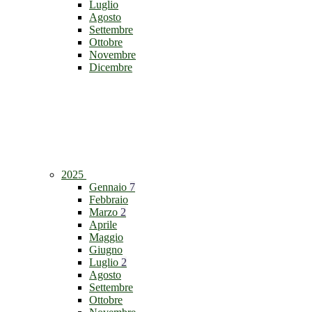
Luglio
Agosto
Settembre
Ottobre
Novembre
Dicembre
2025
Gennaio
7
Febbraio
Marzo
2
Aprile
Maggio
Giugno
Luglio
2
Agosto
Settembre
Ottobre