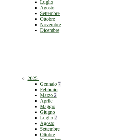
Luglio
Agosto
Settembre
Ottobre
Novembre
Dicembre
2025
Gennaio
7
Febbraio
Marzo
2
Aprile
Maggio
Giugno
Luglio
2
Agosto
Settembre
Ottobre