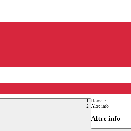
Home
>
Altre info
Altre info