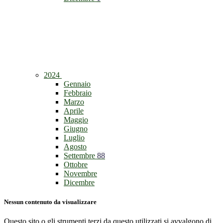
2024
Gennaio
Febbraio
Marzo
Aprile
Maggio
Giugno
Luglio
Agosto
Settembre
88
Ottobre
Novembre
Dicembre
Nessun contenuto da visualizzare
Questo sito o gli strumenti terzi da questo utilizzati si avvalgono di