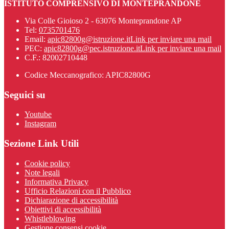
ISTITUTO COMPRENSIVO DI MONTEPRANDONE
Via Colle Gioioso 2 - 63076 Monteprandone AP
Tel:
0735701476
Email:
apic82800g@istruzione.it
Link per inviare una mail
PEC:
apic82800g@pec.istruzione.it
Link per inviare una mail
C.F.: 82002710448
Codice Meccanografico: APIC82800G
Seguici su
Youtube
Instagram
Sezione Link Utili
Cookie policy
Note legali
Informativa Privacy
Ufficio Relazioni con il Pubblico
Dichiarazione di accessibilità
Obiettivi di accessibilità
Whistleblowing
Gestione consensi cookie