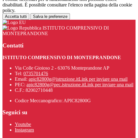
disabilitati. È possibile consultare l'elenco nella pagina della cookie
policy.
Accetta tutti
Salva le preferenze
ISTITUTO COMPRENSIVO DI
MONTEPRANDONE
Contatti
ISTITUTO COMPRENSIVO DI MONTEPRANDONE
Via Colle Gioioso 2 - 63076 Monteprandone AP
Tel:
0735701476
Email:
apic82800g@istruzione.it
Link per inviare una mail
PEC:
apic82800g@pec.istruzione.it
Link per inviare una mail
C.F.: 82002710448
Codice Meccanografico: APIC82800G
Seguici su
Youtube
Instagram