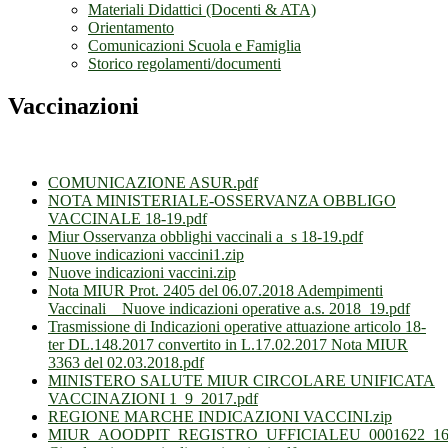
Materiali Didattici (Docenti & ATA)
Orientamento
Comunicazioni Scuola e Famiglia
Storico regolamenti/documenti
Vaccinazioni
COMUNICAZIONE ASUR.pdf
NOTA MINISTERIALE-OSSERVANZA OBBLIGO
VACCINALE 18-19.pdf
Miur Osservanza obblighi vaccinali a_s 18-19.pdf
Nuove indicazioni vaccini1.zip
Nuove indicazioni vaccini.zip
Nota MIUR Prot. 2405 del 06.07.2018 Adempimenti
Vaccinali _ Nuove indicazioni operative a.s. 2018_19.pdf
Trasmissione di Indicazioni operative attuazione articolo 18-
ter DL.148.2017 convertito in L.17.02.2017 Nota MIUR
3363 del 02.03.2018.pdf
MINISTERO SALUTE MIUR CIRCOLARE UNIFICATA
VACCINAZIONI 1_9_2017.pdf
REGIONE MARCHE INDICAZIONI VACCINI.zip
MIUR_AOODPIT_REGISTRO_UFFICIALEU_0001622_16_