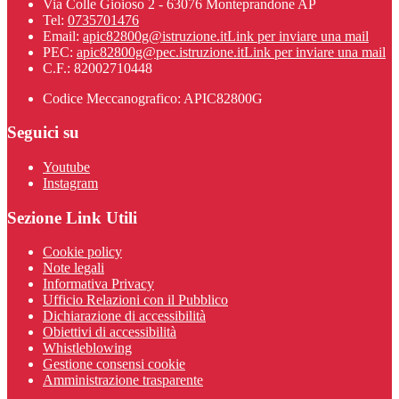
Via Colle Gioioso 2 - 63076 Monteprandone AP
Tel:
0735701476
Email:
apic82800g@istruzione.it
Link per inviare una mail
PEC:
apic82800g@pec.istruzione.it
Link per inviare una mail
C.F.: 82002710448
Codice Meccanografico: APIC82800G
Seguici su
Youtube
Instagram
Sezione Link Utili
Cookie policy
Note legali
Informativa Privacy
Ufficio Relazioni con il Pubblico
Dichiarazione di accessibilità
Obiettivi di accessibilità
Whistleblowing
Gestione consensi cookie
Amministrazione trasparente