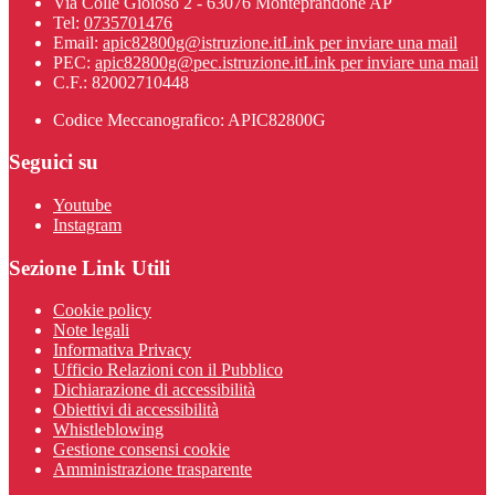
Via Colle Gioioso 2 - 63076 Monteprandone AP
Tel:
0735701476
Email:
apic82800g@istruzione.it
Link per inviare una mail
PEC:
apic82800g@pec.istruzione.it
Link per inviare una mail
C.F.: 82002710448
Codice Meccanografico: APIC82800G
Seguici su
Youtube
Instagram
Sezione Link Utili
Cookie policy
Note legali
Informativa Privacy
Ufficio Relazioni con il Pubblico
Dichiarazione di accessibilità
Obiettivi di accessibilità
Whistleblowing
Gestione consensi cookie
Amministrazione trasparente