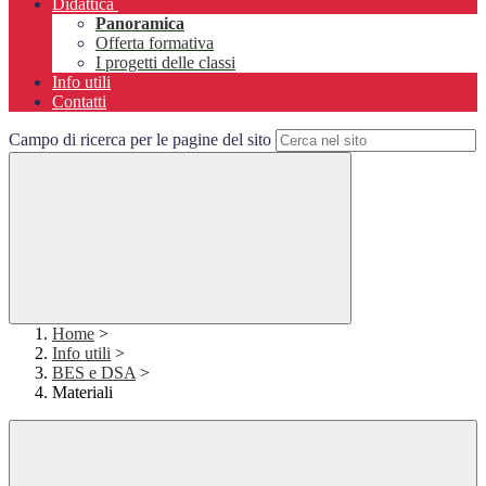
Didattica
Panoramica
Offerta formativa
I progetti delle classi
Info utili
Contatti
Campo di ricerca per le pagine del sito
Home
>
Info utili
>
BES e DSA
>
Materiali