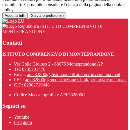
disabilitati. È possibile consultare l'elenco nella pagina della cookie
policy.
Accetta tutti
Salva le preferenze
ISTITUTO COMPRENSIVO DI
MONTEPRANDONE
Contatti
ISTITUTO COMPRENSIVO DI MONTEPRANDONE
Via Colle Gioioso 2 - 63076 Monteprandone AP
Tel:
0735701476
Email:
apic82800g@istruzione.it
Link per inviare una mail
PEC:
apic82800g@pec.istruzione.it
Link per inviare una mail
C.F.: 82002710448
Codice Meccanografico: APIC82800G
Seguici su
Youtube
Instagram