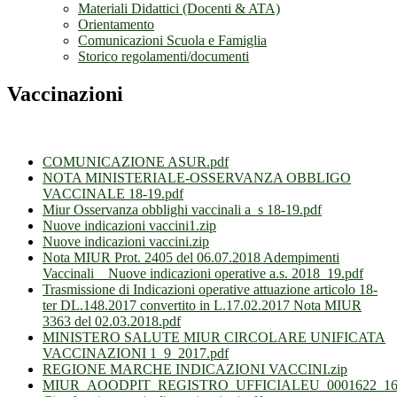
Materiali Didattici (Docenti & ATA)
Orientamento
Comunicazioni Scuola e Famiglia
Storico regolamenti/documenti
Vaccinazioni
COMUNICAZIONE ASUR.pdf
NOTA MINISTERIALE-OSSERVANZA OBBLIGO
VACCINALE 18-19.pdf
Miur Osservanza obblighi vaccinali a_s 18-19.pdf
Nuove indicazioni vaccini1.zip
Nuove indicazioni vaccini.zip
Nota MIUR Prot. 2405 del 06.07.2018 Adempimenti
Vaccinali _ Nuove indicazioni operative a.s. 2018_19.pdf
Trasmissione di Indicazioni operative attuazione articolo 18-
ter DL.148.2017 convertito in L.17.02.2017 Nota MIUR
3363 del 02.03.2018.pdf
MINISTERO SALUTE MIUR CIRCOLARE UNIFICATA
VACCINAZIONI 1_9_2017.pdf
REGIONE MARCHE INDICAZIONI VACCINI.zip
MIUR_AOODPIT_REGISTRO_UFFICIALEU_0001622_16_