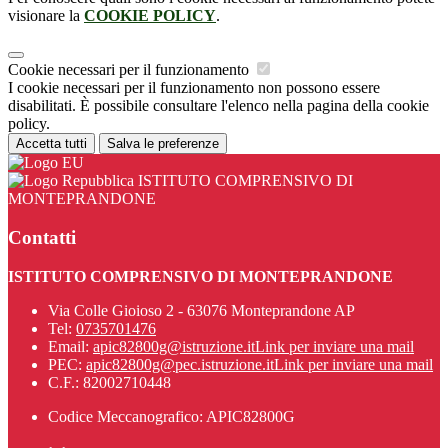
visionare la
COOKIE POLICY
.
Cookie necessari per il funzionamento
I cookie necessari per il funzionamento non possono essere
disabilitati. È possibile consultare l'elenco nella pagina della cookie
policy.
Accetta tutti
Salva le preferenze
ISTITUTO COMPRENSIVO DI
MONTEPRANDONE
Contatti
ISTITUTO COMPRENSIVO DI MONTEPRANDONE
Via Colle Gioioso 2 - 63076 Monteprandone AP
Tel:
0735701476
Email:
apic82800g@istruzione.it
Link per inviare una mail
PEC:
apic82800g@pec.istruzione.it
Link per inviare una mail
C.F.: 82002710448
Codice Meccanografico: APIC82800G