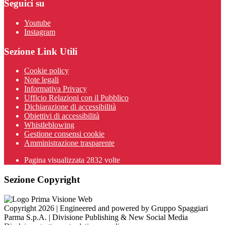
Seguici su
Youtube
Instagram
Sezione Link Utili
Cookie policy
Note legali
Informativa Privacy
Ufficio Relazioni con il Pubblico
Dichiarazione di accessibilità
Obiettivi di accessibilità
Whistleblowing
Gestione consensi cookie
Amministrazione trasparente
Pagina visualizzata
2832
volte
Sezione Copyright
Copyright 2026 | Engineered and powered by Gruppo Spaggiari
Parma S.p.A. | Divisione Publishing & New Social Media