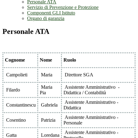
Personale ATA
Servizio di Prevenzione e Protezione
Componenti GLI Istituto
Organo di garanzia
Personale ATA
Cognome
Nome
Ruolo
Campolieti
Maria
Direttore SGA
Maria
Assistente Amministrativo -
Filardo
Pia
Didattica / Contabilità
Assistente Amministrativo -
Constantinescu
Gabriela
Didattica
Assistente Amministrativo -
Cosentino
Patrizia
Personale
Assistente Amministrativo -
Gatta
Loredana
Protocollo