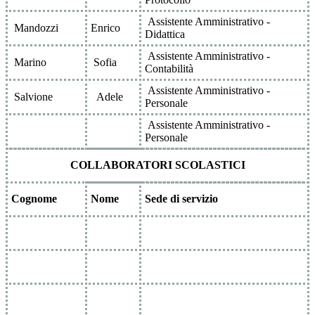
Assistente Amministrativo -
Mandozzi
Enrico
Didattica
Assistente Amministrativo -
Marino
Sofia
Contabilità
Assistente Amministrativo -
Salvione
Adele
Personale
Assistente Amministrativo -
Personale
COLLABORATORI SCOLASTICI
Cognome
Nome
Sede di servizio