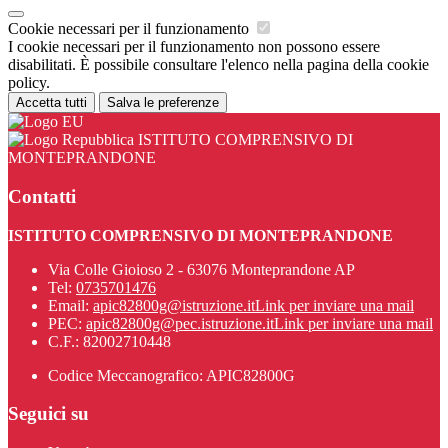
Cookie necessari per il funzionamento
I cookie necessari per il funzionamento non possono essere
disabilitati. È possibile consultare l'elenco nella pagina della cookie
policy.
Accetta tutti
Salva le preferenze
ISTITUTO COMPRENSIVO DI
MONTEPRANDONE
Contatti
ISTITUTO COMPRENSIVO DI MONTEPRANDONE
Via Colle Gioioso 2 - 63076 Monteprandone AP
Tel:
0735701476
Email:
apic82800g@istruzione.it
Link per inviare una mail
PEC:
apic82800g@pec.istruzione.it
Link per inviare una mail
C.F.: 82002710448
Codice Meccanografico: APIC82800G
Seguici su