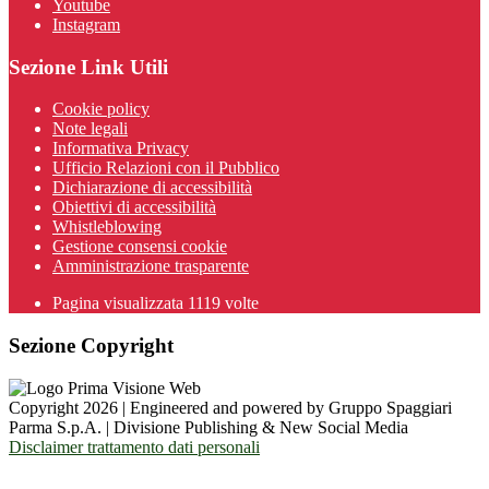
Youtube
Instagram
Sezione Link Utili
Cookie policy
Note legali
Informativa Privacy
Ufficio Relazioni con il Pubblico
Dichiarazione di accessibilità
Obiettivi di accessibilità
Whistleblowing
Gestione consensi cookie
Amministrazione trasparente
Pagina visualizzata
1119
volte
Sezione Copyright
Copyright 2026 | Engineered and powered by Gruppo Spaggiari
Parma S.p.A. | Divisione Publishing & New Social Media
Disclaimer trattamento dati personali