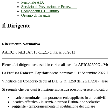
Personale ATA
Servizio di Prevenzione e Protezione
Componenti GLI Istituto
Organo di garanzia
Il Dirigente
Riferimento Normativo
Art.10,c.8 let.d , Art 15 c.1,2,5 d.lgs. n. 33/2013
Elenco dei dirigenti scolastici in carico alla scuola
APIC82800G -
La Prof.ssa
Roberta Capriotti
viene nominata il 1° Settembre 202
Vincitrice del Concorso di cui al D.D.G. n. 1259 del 23/11/2017, as
Si segnala che per ogni istituzione scolastica possono essere indicati p
incarico
nominale
- temporaneamente applicato in altre attività
incarico
effettivo
- in servizio presso l'istituzione scolastica
reggente
- temporaneamente in sostituzione del titolare