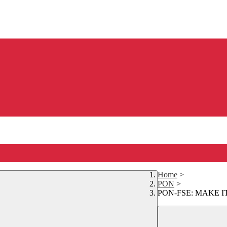
Home
>
PON
>
PON-FSE: MAKE IT 