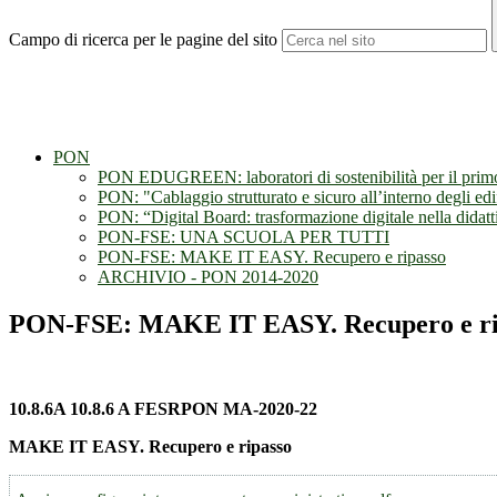
Campo di ricerca per le pagine del sito
PON
PON EDUGREEN: laboratori di sostenibilità per il primo
PON: "Cablaggio strutturato e sicuro all’interno degli edif
PON: “Digital Board: trasformazione digitale nella didatt
PON-FSE: UNA SCUOLA PER TUTTI
PON-FSE: MAKE IT EASY. Recupero e ripasso
ARCHIVIO - PON 2014-2020
PON-FSE: MAKE IT EASY. Recupero e ri
10.8.6A 10.8.6 A FESRPON MA-2020-22
MAKE IT EASY. Recupero e ripasso