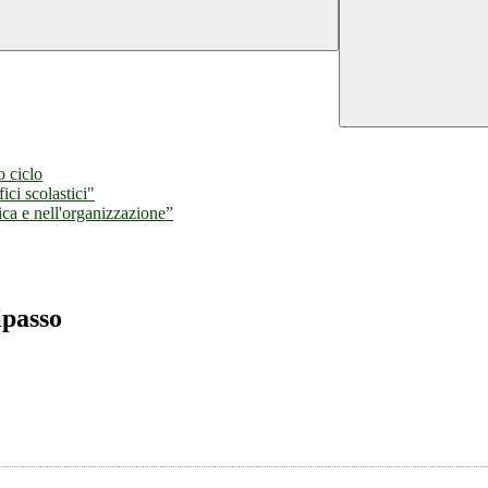
 ciclo
ici scolastici"
ica e nell'organizzazione”
passo