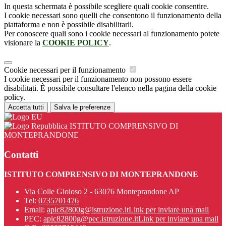
In questa schermata è possibile scegliere quali cookie consentire.
I cookie necessari sono quelli che consentono il funzionamento della
piattaforma e non è possibile disabilitarli.
Per conoscere quali sono i cookie necessari al funzionamento potete
visionare la
COOKIE POLICY
.
Cookie necessari per il funzionamento
I cookie necessari per il funzionamento non possono essere
disabilitati. È possibile consultare l'elenco nella pagina della cookie
policy.
Accetta tutti
Salva le preferenze
ISTITUTO COMPRENSIVO DI
MONTEPRANDONE
Contatti
ISTITUTO COMPRENSIVO DI MONTEPRANDONE
Via Colle Gioioso 2 - 63076 Monteprandone AP
Tel:
0735701476
Email:
apic82800g@istruzione.it
Link per inviare una mail
PEC:
apic82800g@pec.istruzione.it
Link per inviare una mail