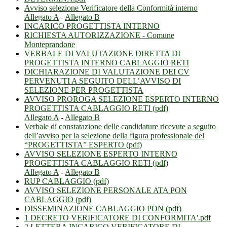
Avviso selezione Verificatore della Conformità interno
Allegato A
-
Allegato B
INCARICO PROGETTISTA INTERNO
RICHIESTA AUTORIZZAZIONE - Comune
Monteprandone
VERBALE DI VALUTAZIONE DIRETTA DI
PROGETTISTA INTERNO CABLAGGIO RETI
DICHIARAZIONE DI VALUTAZIONE DEI CV
PERVENUTI A SEGUITO DELL’AVVISO DI
SELEZIONE PER PROGETTISTA
AVVISO PROROGA SELEZIONE ESPERTO INTERNO
PROGETTISTA CABLAGGIO RETI (pdf)
Allegato A
-
Allegato B
Verbale di constatazione delle candidature ricevute a seguito
dell’avviso per la selezione della figura professionale del
“PROGETTISTA” ESPERTO (pdf)
AVVISO SELEZIONE ESPERTO INTERNO
PROGETTISTA CABLAGGIO RETI (pdf)
Allegato A
-
Allegato B
RUP CABLAGGIO (pdf)
AVVISO SELEZIONE PERSONALE ATA PON
CABLAGGIO (pdf)
DISSEMINAZIONE CABLAGGIO PON (pdf)
1 DECRETO VERIFICATORE DI CONFORMITA'.pdf
2 LETTERA INCARICO VERIFICATORE DI