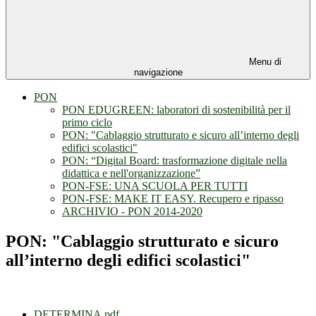
Menu di
navigazione
PON
PON EDUGREEN: laboratori di sostenibilità per il
primo ciclo
PON: "Cablaggio strutturato e sicuro all’interno degli
edifici scolastici"
PON: “Digital Board: trasformazione digitale nella
didattica e nell'organizzazione”
PON-FSE: UNA SCUOLA PER TUTTI
PON-FSE: MAKE IT EASY. Recupero e ripasso
ARCHIVIO - PON 2014-2020
PON: "Cablaggio strutturato e sicuro
all’interno degli edifici scolastici"
DETERMINA.pdf