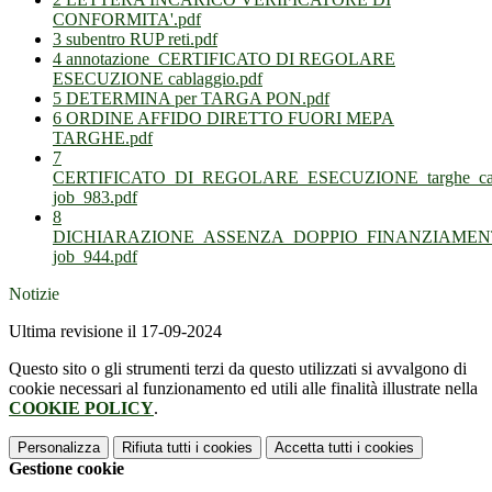
CONFORMITA'.pdf
3 subentro RUP reti.pdf
4 annotazione_CERTIFICATO DI REGOLARE
ESECUZIONE cablaggio.pdf
5 DETERMINA per TARGA PON.pdf
6 ORDINE AFFIDO DIRETTO FUORI MEPA
TARGHE.pdf
7
CERTIFICATO_DI_REGOLARE_ESECUZIONE_targhe_cab
job_983.pdf
8
DICHIARAZIONE_ASSENZA_DOPPIO_FINANZIAMENTO
job_944.pdf
Notizie
Ultima revisione il 17-09-2024
Questo sito o gli strumenti terzi da questo utilizzati si avvalgono di
cookie necessari al funzionamento ed utili alle finalità illustrate nella
COOKIE POLICY
.
Personalizza
Rifiuta tutti
i cookies
Accetta tutti
i cookies
Gestione cookie