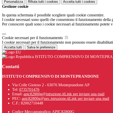
Personalizza
Rifiuta tutti
i cookies
Accetta tutti
i cookies
Gestione cookie
In questa schermata è possibile scegliere quali cookie consentire.
I cookie necessari sono quelli che consentono il funzionamento della pi
Per conoscere quali sono i cookie necessari al funzionamento potete v
Cookie necessari per il funzionamento
I cookie necessari per il funzionamento non possono essere disabilitati.
Accetta tutti
Salva le preferenze
ISTITUTO COMPRENSIVO DI MONTEPR
Contatti
ISTITUTO COMPRENSIVO DI MONTEPRANDONE
Via Colle Gioioso 2 - 63076 Monteprandone AP
Tel:
0735701476
Email:
apic82800g@istruzione.it
Link per inviare una mail
PEC:
apic82800g@pec.istruzione.it
Link per inviare una mail
C.F.: 82002710448
Codice Meccanografico: APIC82800G