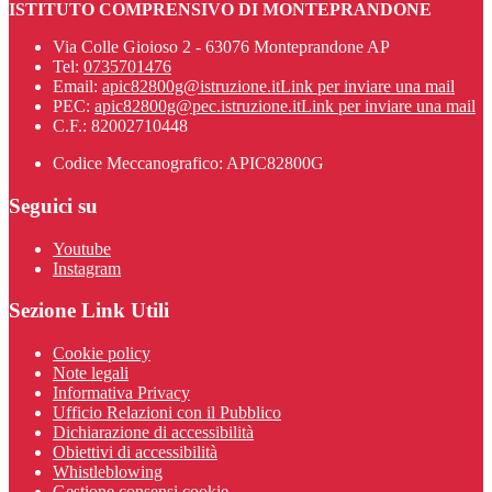
ISTITUTO COMPRENSIVO DI MONTEPRANDONE
Via Colle Gioioso 2 - 63076 Monteprandone AP
Tel:
0735701476
Email:
apic82800g@istruzione.it
Link per inviare una mail
PEC:
apic82800g@pec.istruzione.it
Link per inviare una mail
C.F.: 82002710448
Codice Meccanografico: APIC82800G
Seguici su
Youtube
Instagram
Sezione Link Utili
Cookie policy
Note legali
Informativa Privacy
Ufficio Relazioni con il Pubblico
Dichiarazione di accessibilità
Obiettivi di accessibilità
Whistleblowing
Gestione consensi cookie