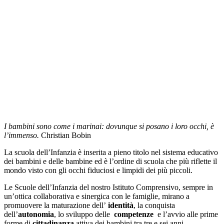
I bambini sono come i marinai: dovunque si posano i loro occhi, è
l’immenso.
Christian Bobin
La scuola dell’Infanzia è inserita a pieno titolo nel sistema educativo
dei bambini e delle bambine ed è l’ordine di scuola che più riflette il
mondo visto con gli occhi fiduciosi e limpidi dei più piccoli.
Le Scuole dell’Infanzia del nostro Istituto Comprensivo, sempre in
un’ottica collaborativa e sinergica con le famiglie, mirano a
promuovere la maturazione dell’
identità
, la conquista
dell’
autonomia
, lo sviluppo delle
competenze
e l’avvio alle prime
forme di
cittadinanza
attiva dei bambini tra tre e sei anni,