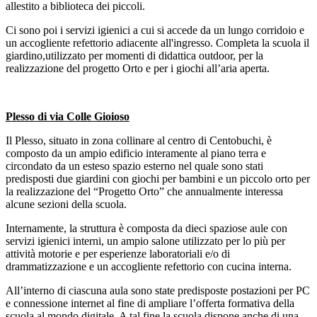
allestito a biblioteca dei piccoli.
Ci sono poi i servizi igienici a cui si accede da un lungo corridoio e
un accogliente refettorio adiacente all'ingresso. Completa la scuola il
giardino,utilizzato per momenti di didattica outdoor, per la
realizzazione del progetto Orto e per i giochi all’aria aperta.
Plesso di via Colle Gioioso
Il Plesso, situato in zona collinare al centro di Centobuchi, è
composto da un ampio edificio interamente al piano terra e
circondato da un esteso spazio esterno nel quale sono stati
predisposti due giardini con giochi per bambini e un piccolo orto per
la realizzazione del “Progetto Orto” che annualmente interessa
alcune sezioni della scuola.
Internamente, la struttura è composta da dieci spaziose aule con
servizi igienici interni, un ampio salone utilizzato per lo più per
attività motorie e per esperienze laboratoriali e/o di
drammatizzazione e un accogliente refettorio con cucina interna.
All’interno di ciascuna aula sono state predisposte postazioni per PC
e connessione internet al fine di ampliare l’offerta formativa della
scuola al mondo digitale. A tal fine la scuola dispone anche di una