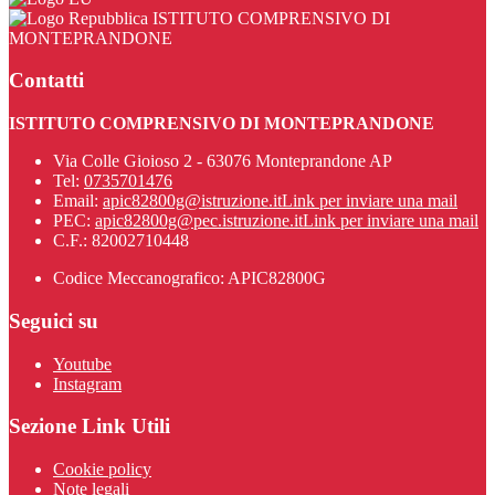
ISTITUTO COMPRENSIVO DI
MONTEPRANDONE
Contatti
ISTITUTO COMPRENSIVO DI MONTEPRANDONE
Via Colle Gioioso 2 - 63076 Monteprandone AP
Tel:
0735701476
Email:
apic82800g@istruzione.it
Link per inviare una mail
PEC:
apic82800g@pec.istruzione.it
Link per inviare una mail
C.F.: 82002710448
Codice Meccanografico: APIC82800G
Seguici su
Youtube
Instagram
Sezione Link Utili
Cookie policy
Note legali