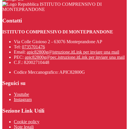
ISTITUTO COMPRENSIVO DI
MONTEPRANDONE
Contatti
ISTITUTO COMPRENSIVO DI MONTEPRANDONE
Via Colle Gioioso 2 - 63076 Monteprandone AP
Tel:
0735701476
Email:
apic82800g@istruzione.it
Link per inviare una mail
PEC:
apic82800g@pec.istruzione.it
Link per inviare una mail
C.F.: 82002710448
Codice Meccanografico: APIC82800G
Seguici su
Youtube
Instagram
Sezione Link Utili
Cookie policy
Note legali