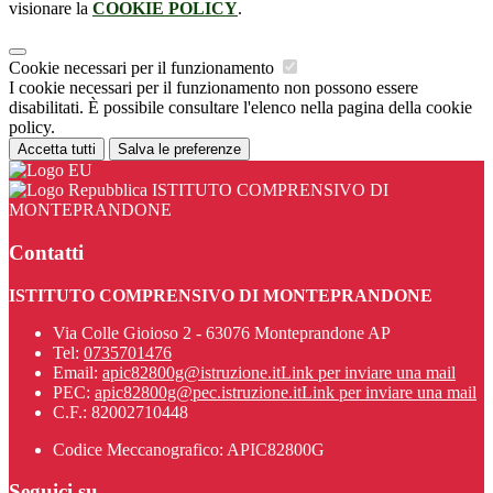
visionare la
COOKIE POLICY
.
Cookie necessari per il funzionamento
I cookie necessari per il funzionamento non possono essere
disabilitati. È possibile consultare l'elenco nella pagina della cookie
policy.
Accetta tutti
Salva le preferenze
ISTITUTO COMPRENSIVO DI
MONTEPRANDONE
Contatti
ISTITUTO COMPRENSIVO DI MONTEPRANDONE
Via Colle Gioioso 2 - 63076 Monteprandone AP
Tel:
0735701476
Email:
apic82800g@istruzione.it
Link per inviare una mail
PEC:
apic82800g@pec.istruzione.it
Link per inviare una mail
C.F.: 82002710448
Codice Meccanografico: APIC82800G
Seguici su