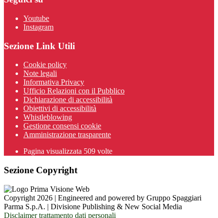
Youtube
Instagram
Sezione Link Utili
Cookie policy
Note legali
Informativa Privacy
Ufficio Relazioni con il Pubblico
Dichiarazione di accessibilità
Obiettivi di accessibilità
Whistleblowing
Gestione consensi cookie
Amministrazione trasparente
Pagina visualizzata
509
volte
Sezione Copyright
Copyright 2026 | Engineered and powered by Gruppo Spaggiari
Parma S.p.A. | Divisione Publishing & New Social Media
Disclaimer trattamento dati personali