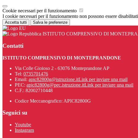
Cookie necessari per il funzionamento
I cookie necessari per il funzionamento non possono essere disabilitati.
Accetta tutti
Salva le preferenze
ISTITUTO COMPRENSIVO DI MONTEPR
Contatti
ISTITUTO COMPRENSIVO DI MONTEPRANDONE
Via Colle Gioioso 2 - 63076 Monteprandone AP
Tel:
0735701476
Email:
apic82800g@istruzione.it
Link per inviare una mail
PEC:
apic82800g@pec.istruzione.it
Link per inviare una mail
C.F.: 82002710448
Codice Meccanografico: APIC82800G
Seguici su
Youtube
Instagram