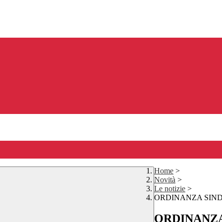
Home
>
Novità
>
Le notizie
>
ORDINANZA SIN
ORDINANZ