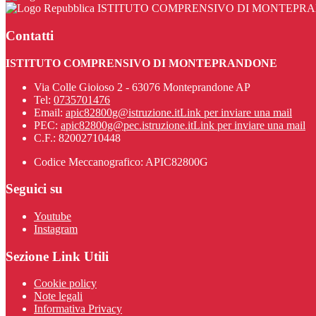
ISTITUTO COMPRENSIVO DI MONTEPR
Contatti
ISTITUTO COMPRENSIVO DI MONTEPRANDONE
Via Colle Gioioso 2 - 63076 Monteprandone AP
Tel:
0735701476
Email:
apic82800g@istruzione.it
Link per inviare una mail
PEC:
apic82800g@pec.istruzione.it
Link per inviare una mail
C.F.: 82002710448
Codice Meccanografico: APIC82800G
Seguici su
Youtube
Instagram
Sezione Link Utili
Cookie policy
Note legali
Informativa Privacy