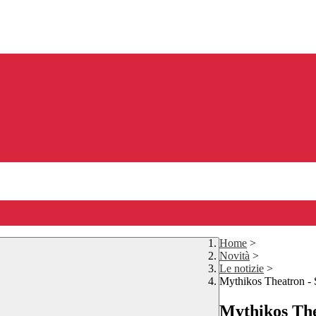
Home
>
Novità
>
Le notizie
>
Mythikos Theatron -
Mythikos The