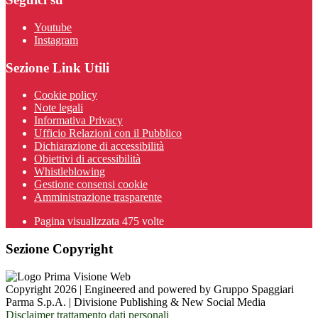
Youtube
Instagram
Sezione Link Utili
Cookie policy
Note legali
Informativa Privacy
Ufficio Relazioni con il Pubblico
Dichiarazione di accessibilità
Obiettivi di accessibilità
Whistleblowing
Gestione consensi cookie
Amministrazione trasparente
Pagina visualizzata
475
volte
Sezione Copyright
Copyright 2026 | Engineered and powered by Gruppo Spaggiari
Parma S.p.A. | Divisione Publishing & New Social Media
Disclaimer trattamento dati personali