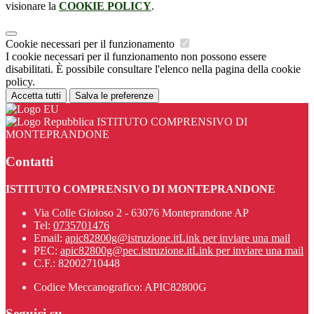
visionare la
COOKIE POLICY
.
Cookie necessari per il funzionamento
I cookie necessari per il funzionamento non possono essere
disabilitati. È possibile consultare l'elenco nella pagina della cookie
policy.
Accetta tutti
Salva le preferenze
ISTITUTO COMPRENSIVO DI
MONTEPRANDONE
Contatti
ISTITUTO COMPRENSIVO DI MONTEPRANDONE
Via Colle Gioioso 2 - 63076 Monteprandone AP
Tel:
0735701476
Email:
apic82800g@istruzione.it
Link per inviare una mail
PEC:
apic82800g@pec.istruzione.it
Link per inviare una mail
C.F.: 82002710448
Codice Meccanografico: APIC82800G
Seguici su