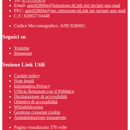
Tel:
0735701476
Email:
apic82800g@istruzione.it
Link per inviare una mail
PEC:
apic82800g@pec.istruzione.it
Link per inviare una mail
C.F.: 82002710448
Codice Meccanografico: APIC82800G
Seguici su
Youtube
Instagram
Sezione Link Utili
Cookie policy
Note legali
Informativa Privacy
Ufficio Relazioni con il Pubblico
Dichiarazione di accessibilità
Obiettivi di accessibilità
Whistleblowing
Gestione consensi cookie
Amministrazione trasparente
Pagina visualizzata
378
volte