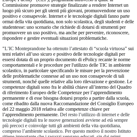
Commissione promuove strategie finalizzate a rendere Internet un
luogo più sicuro per gli utenti più giovani, promuovendone un uso
positivo e consapevole.
Internet e le tecnologie digitali fanno parte
ormai della vita quotidiana, non solo scolastica, degli studenti e delle
studentesse: uno scenario che richiede di dotarsi di strumenti per
promuovere un uso positivo, ma anche per prevenire, riconoscere,
rispondere e gestire eventuali situazioni problematiche.
"
L’IC Monteprandone ha ottenuto l’attestato di “scuola virtuosa”
sui
temi relativi all’uso sicuro e positivo delle tecnologie digitali per
essersi dotata di un proprio documento di ePolicy recante le norme
comportamentali e le procedure per l'utilizzo delle TIC in ambiente
scolastico, in particolare specificando le misure per la prevenzione
delle problematiche connesse ad un uso non consapevole di tali
strumenti, nonché quelle relative alla loro rilevazione e gestione.
Le
competenze digitali sono fra le abilità chiave all’interno del Quadro
di riferimento Europeo delle Competenze per l’apprendimento
permanente e di esse bisogna dotarsi proprio a partire dalla scuola,
come ribadito dalla nuova Raccomandazione del Consiglio Europeo
del 22 maggio 2018 relativa alle competenze chiave per
l’apprendimento permanente.
Del resto l’utilizzo di internet e delle
tecnologie digitali tra le nuove generazioni avviene ad età sempre
più precoci e coinvolge tutti gli ambienti della vita quotidiana,
compreso l’ambiente scolastico.
Per questo motivo il nostro Istituto
ritiene importante che i ragazzi vengano educati, sin dai primi