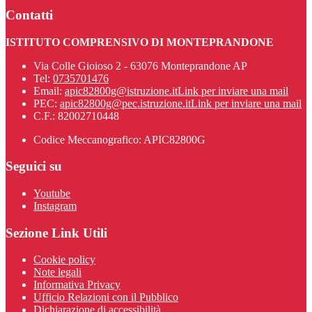
Contatti
ISTITUTO COMPRENSIVO DI MONTEPRANDONE
Via Colle Gioioso 2 - 63076 Monteprandone AP
Tel:
0735701476
Email:
apic82800g@istruzione.it
Link per inviare una mail
PEC:
apic82800g@pec.istruzione.it
Link per inviare una mail
C.F.: 82002710448
Codice Meccanografico: APIC82800G
Seguici su
Youtube
Instagram
Sezione Link Utili
Cookie policy
Note legali
Informativa Privacy
Ufficio Relazioni con il Pubblico
Dichiarazione di accessibilità