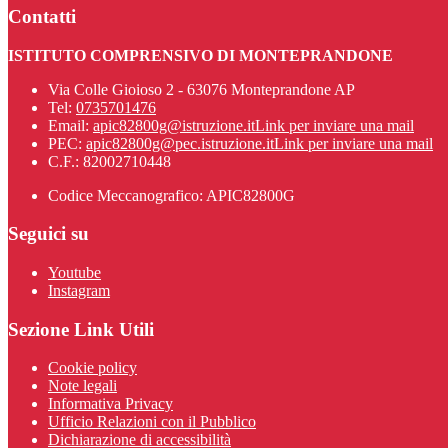
Contatti
ISTITUTO COMPRENSIVO DI MONTEPRANDONE
Via Colle Gioioso 2 - 63076 Monteprandone AP
Tel:
0735701476
Email:
apic82800g@istruzione.it
Link per inviare una mail
PEC:
apic82800g@pec.istruzione.it
Link per inviare una mail
C.F.: 82002710448
Codice Meccanografico: APIC82800G
Seguici su
Youtube
Instagram
Sezione Link Utili
Cookie policy
Note legali
Informativa Privacy
Ufficio Relazioni con il Pubblico
Dichiarazione di accessibilità