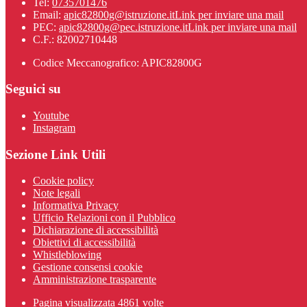
Tel:
0735701476
Email:
apic82800g@istruzione.it
Link per inviare una mail
PEC:
apic82800g@pec.istruzione.it
Link per inviare una mail
C.F.: 82002710448
Codice Meccanografico: APIC82800G
Seguici su
Youtube
Instagram
Sezione Link Utili
Cookie policy
Note legali
Informativa Privacy
Ufficio Relazioni con il Pubblico
Dichiarazione di accessibilità
Obiettivi di accessibilità
Whistleblowing
Gestione consensi cookie
Amministrazione trasparente
Pagina visualizzata
4861
volte