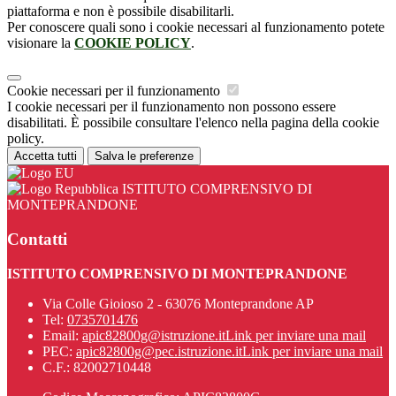
piattaforma e non è possibile disabilitarli.
Per conoscere quali sono i cookie necessari al funzionamento potete
visionare la
COOKIE POLICY
.
Cookie necessari per il funzionamento
I cookie necessari per il funzionamento non possono essere
disabilitati. È possibile consultare l'elenco nella pagina della cookie
policy.
Accetta tutti
Salva le preferenze
ISTITUTO COMPRENSIVO DI
MONTEPRANDONE
Contatti
ISTITUTO COMPRENSIVO DI MONTEPRANDONE
Via Colle Gioioso 2 - 63076 Monteprandone AP
Tel:
0735701476
Email:
apic82800g@istruzione.it
Link per inviare una mail
PEC:
apic82800g@pec.istruzione.it
Link per inviare una mail
C.F.: 82002710448