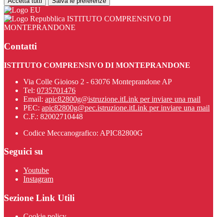
Accetta tutti
Salva le preferenze
ISTITUTO COMPRENSIVO DI
MONTEPRANDONE
Contatti
ISTITUTO COMPRENSIVO DI MONTEPRANDONE
Via Colle Gioioso 2 - 63076 Monteprandone AP
Tel:
0735701476
Email:
apic82800g@istruzione.it
Link per inviare una mail
PEC:
apic82800g@pec.istruzione.it
Link per inviare una mail
C.F.: 82002710448
Codice Meccanografico: APIC82800G
Seguici su
Youtube
Instagram
Sezione Link Utili
Cookie policy